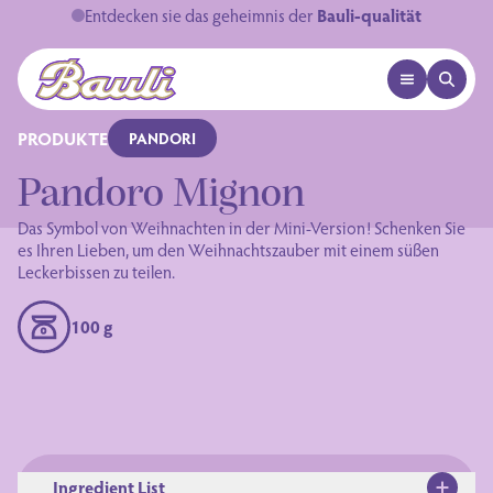
Entdecken sie das geheimnis der
Bauli-qualität
OPEN MENU
OPEN 
Logo Bauli
PRODUKTE
PANDORI
Pandoro Mignon
Das Symbol von Weihnachten in der Mini-Version! Schenken Sie
es Ihren Lieben, um den Weihnachtszauber mit einem süßen
Leckerbissen zu teilen.
100 g
Ingredient List