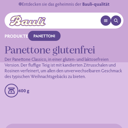
Entdecken sie das geheimnis der
Bauli-qualität
OPEN MENU
OPEN 
Logo Bauli
PRODUKTE
PANETTONI
Panettone glutenfrei
Der Panettone Classico, in einer gluten- und laktosefreien
Version. Der fluffige Teig ist mit kandierten Zitrusschalen und
Rosinen verfeinert, um allen den unverwechselbaren Geschmack
des typischen Weihnachtsgebäcks zu bieten.
400 g