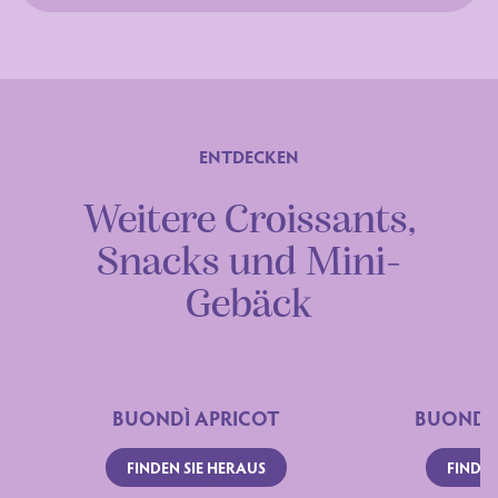
Zutaten
ENTDECKEN
Weitere Croissants,
Snacks und Mini-
Gebäck
BUONDÌ APRICOT
BUONDÌ
FINDEN SIE HERAUS
FINDEN