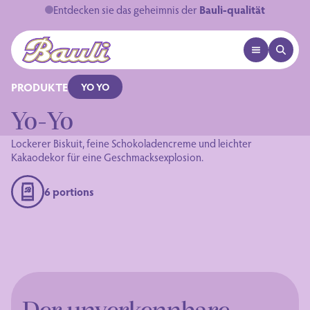
Entdecken sie das geheimnis der
Bauli-qualität
OPEN MENU
OPEN 
Logo Bauli
PRODUKTE
YO YO
Yo-Yo
Lockerer Biskuit, feine Schokoladencreme und leichter
Kakaodekor für eine Geschmacksexplosion.
6 portions