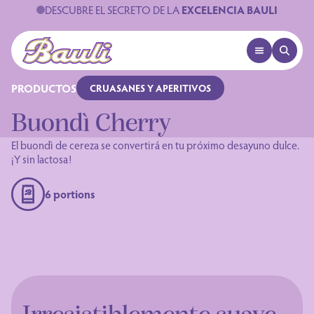
DESCUBRE EL SECRETO DE LA
EXCELENCIA BAULI
OPEN MENU
OPEN 
Logo Bauli
PRODUCTOS
CRUASANES Y APERITIVOS
Buondì Cherry
El buondì de cereza se convertirá en tu próximo desayuno dulce.
¡Y sin lactosa!
6 portions