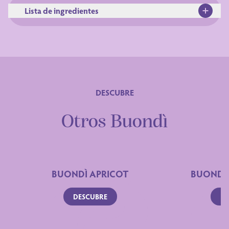
Lista de ingredientes
DESCUBRE
Otros Buondì
BUONDÌ APRICOT
BUONDÌ
DESCUBRE
DE