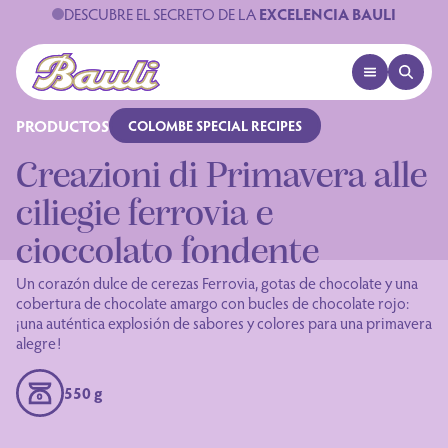
DESCUBRE EL SECRETO DE LA
EXCELENCIA BAULI
OPEN MENU
OPEN 
Logo Bauli
PRODUCTOS
COLOMBE SPECIAL RECIPES
Creazioni di Primavera alle
ciliegie ferrovia e
cioccolato fondente
Un corazón dulce de cerezas Ferrovia, gotas de chocolate y una
cobertura de chocolate amargo con bucles de chocolate rojo:
¡una auténtica explosión de sabores y colores para una primavera
alegre!
550 g