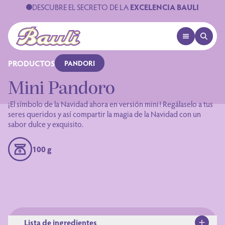
DESCUBRE EL SECRETO DE LA
EXCELENCIA BAULI
OPEN MENU
OPEN 
Logo Bauli
PRODUCTOS
PANDORI
Mini Pandoro
¡El símbolo de la Navidad ahora en versión mini! Regálaselo a tus
seres queridos y así compartir la magia de la Navidad con un
sabor dulce y exquisito.
100 g
Lista de ingredientes