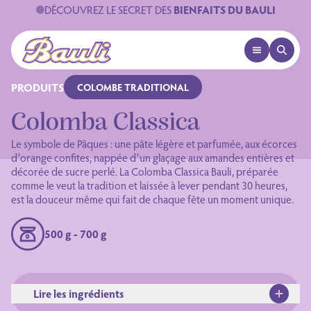
DÉCOUVREZ LE SECRET DES
BIENFAITS DU BAULI
OPEN MENU
OPEN 
Logo Bauli
PRODUITS
COLOMBE TRADITIONAL
Colomba Classica
Le symbole de Pâques : une pâte légère et parfumée, aux écorces
d’orange confites, nappée d’un glaçage aux amandes entières et
décorée de sucre perlé. La Colomba Classica Bauli, préparée
comme le veut la tradition et laissée à lever pendant 30 heures,
est la douceur même qui fait de chaque fête un moment unique.
500 g - 700 g
Lire les ingrédients