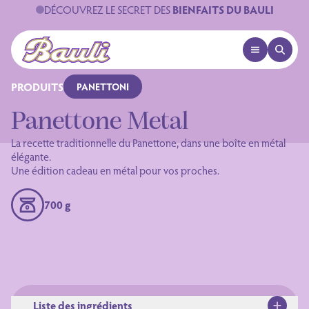
DÉCOUVREZ LE SECRET DES
BIENFAITS DU BAULI
OPEN MENU
OPEN 
Logo Bauli
PRODUITS
PANETTONI
Panettone Metal
La recette traditionnelle du Panettone, dans une boîte en métal
élégante.
Une édition cadeau en métal pour vos proches.
700 g
Liste des ingrédients