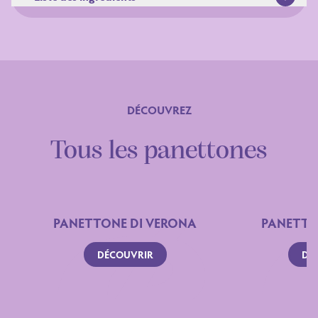
Ingrédients:
DÉCOUVREZ
Tous les panettones
PANETTONE DI VERONA
PANETTO
DÉCOUVRIR
DÉ
Déclaration nutritionnelle
NUTRIMENTS
per 100 g