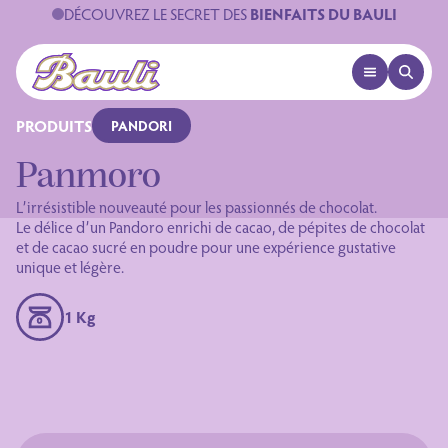
DÉCOUVREZ LE SECRET DES
BIENFAITS DU BAULI
OPEN MENU
OPEN 
Logo Bauli
PRODUITS
PANDORI
Panmoro
L’irrésistible nouveauté pour les passionnés de chocolat.
Le délice d’un Pandoro enrichi de cacao, de pépites de chocolat
et de cacao sucré en poudre pour une expérience gustative
unique et légère.
1 Kg