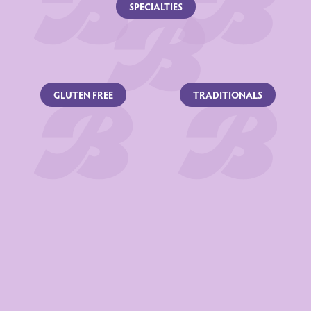
SPECIALTIES
Déclaration nutritionnelle
NUTRIMENTS
per 100 g
GLUTEN FREE
TRADITIONALS
1682 kJ /
Énergie
402 kcal
Matières grasses
20 g
dont acides gras saturés
12 g
Glucides
46 g
dont sucres
23 g
Fibres alimentaires
3.2 g
Protéines
7.9 g
Sel
0.53 g