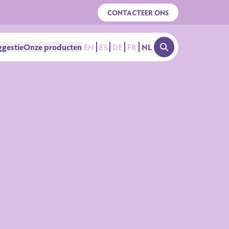
CONTACTEER ONS
gestie
Onze producten
EN
ES
DE
FR
NL
OPEN SEARCH