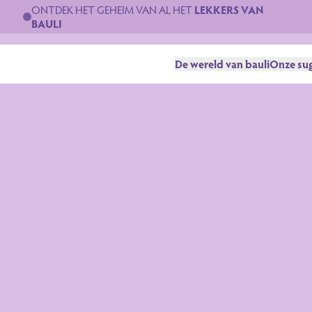
ONTDEK HET GEHEIM VAN AL HET
LEKKERS VAN
BAULI
De wereld van bauli
Onze sug