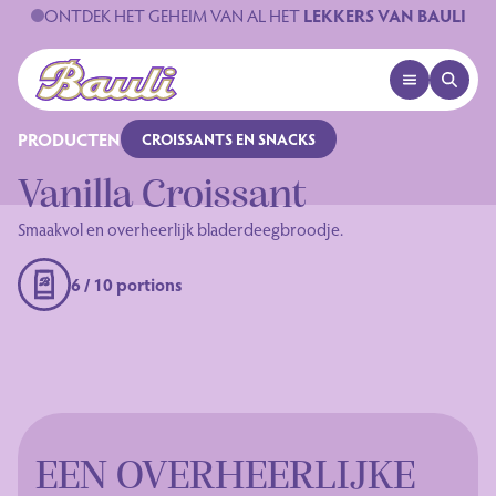
ONTDEK HET GEHEIM VAN AL HET
LEKKERS VAN BAULI
OPEN MENU
OPEN 
Logo Bauli
PRODUCTEN
CROISSANTS EN SNACKS
Vanilla Croissant
Smaakvol en overheerlijk bladerdeegbroodje.
6 / 10 portions
EEN OVERHEERLIJKE