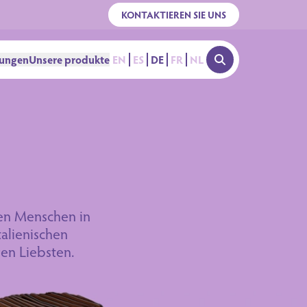
KONTAKTIEREN SIE UNS
lungen
Unsere produkte
EN
ES
DE
FR
NL
OPEN SEARCH
ten Menschen in
talienischen
ren Liebsten.