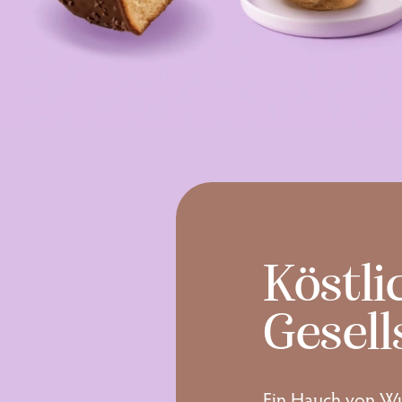
Köstli
Gesell
Ein Hauch von Wu