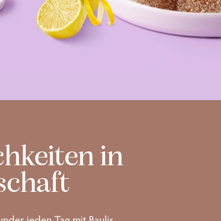
chkeiten in
schaft
nder jeden Tag mit Baulis