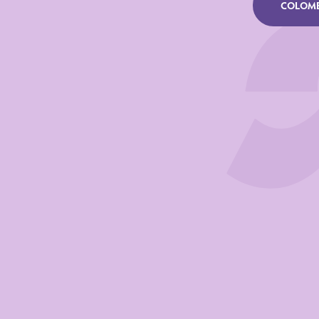
COLOMBE
Voedingswaar
VOEDINGSST
Energie
Vet
of witch satur
of which mono
of which poliu
of which trans
of which trans