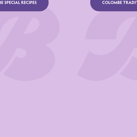
 SPECIAL RECIPES
COLOMBE TRADI
den
OFFEN
16
ated
unsaturate
nsaturate
 (per Mx)