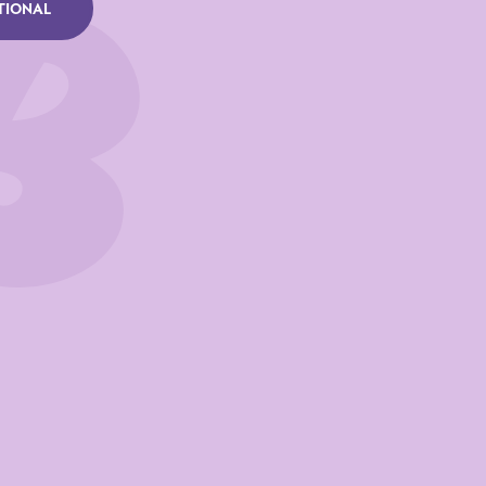
TIONAL
per 100 g
00 KJ /381 Kcal
14 g
8,6 g
3,9 g
0,8 g
0,3 g
281 mg