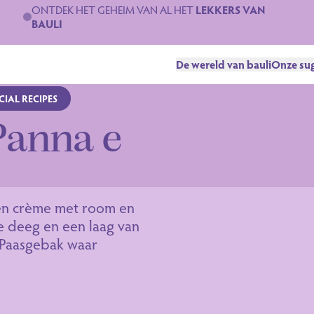
ONTDEK HET GEHEIM VAN AL HET
LEKKERS VAN
BAULI
De wereld van bauli
Onze sug
IAL RECIPES
Panna e
o
en crème met room en
te deeg en een laag van
 Paasgebak waar