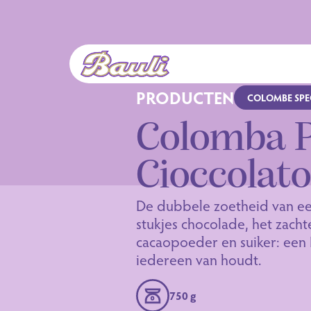
Logo Bauli
PRODUCTEN
COLOMBE SPEC
Colomba 
Cioccolat
De dubbele zoetheid van e
stukjes chocolade, het zach
cacaopoeder en suiker: een
iedereen van houdt.
750 g